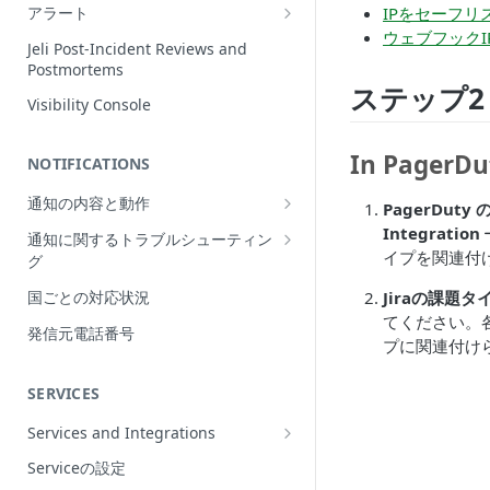
Incidentの編集
IPをセーフリ
アラート
ウェブフックI
インシデントの再割当て
Alerts Table
Jeli Post-Incident Reviews and
（Reassign）
Postmortems
ステップ
インシデントの再開（Reopen）
Visibility Console
Incident Priority
In PagerDu
NOTIFICATIONS
Incident Roles
通知の内容と動作
Incident Tasks
PagerDuty
Push Notifications
Integration
通知に関するトラブルシューティン
Incident Types
イプを関連付
グ
Email Notifications
インシデントのCustom Field
想定される通知の動作
Jiraの課題
国ごとの対応状況
電話通知
インシデントが作成されない理由
てください。
プッシュ通知のトラブルシューティ
Phone Notification Disclosures
発信元電話番号
SMS Notifications
プに関連付け
Conference Bridge
ング
SMS Notification Disclosures
WhatsApp Notifications
Add Responders
メール通知のトラブルシューティン
SERVICES
WhatsApp Notification
グ
Responderへの再通知（Renotify）
Disclosures
Services and Integrations
電話通知のトラブルシューティング
Dynamic Notifications
Service Directory
Serviceの設定
SMS通知のトラブルシューティング
Stakeholderとのコミュニケーション