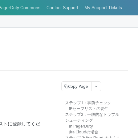
PagerDuty Commons
Contact Support
My Support Tickets
Copy Page
ステップ1：事前チェック
IPセーフリストの要件
ステップ2：一般的なトラブル
シューティング
リストに登録してくだ
In PagerDuty
Jira Cloudの場合
ステップ 3: Jira Cloud のよくあ