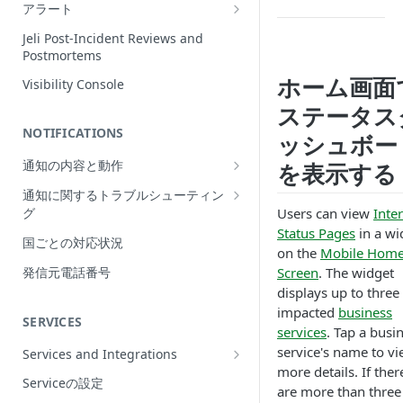
Incidentの編集
アラート
インシデントの再割当て
Alerts Table
Jeli Post-Incident Reviews and
（Reassign）
Postmortems
インシデントの再開（Reopen）
ホーム画面
Visibility Console
ステータス
Incident Priority
NOTIFICATIONS
ッシュボー
Incident Roles
通知の内容と動作
を表示する
Incident Tasks
Push Notifications
通知に関するトラブルシューティン
Incident Types
Users can view
Inte
グ
Email Notifications
インシデントのCustom Field
Status Pages
in a wi
想定される通知の動作
国ごとの対応状況
電話通知
on the
Mobile Hom
インシデントが作成されない理由
プッシュ通知のトラブルシューティ
Phone Notification Disclosures
Screen
. The widget
発信元電話番号
SMS Notifications
Conference Bridge
ング
displays up to three
SMS Notification Disclosures
WhatsApp Notifications
impacted
business
Add Responders
メール通知のトラブルシューティン
SERVICES
WhatsApp Notification
グ
services
. Tap a busi
Responderへの再通知（Renotify）
Disclosures
service's name to v
Services and Integrations
電話通知のトラブルシューティング
Dynamic Notifications
more details. If ther
Service Directory
Serviceの設定
SMS通知のトラブルシューティング
are more than three
Stakeholderとのコミュニケーション