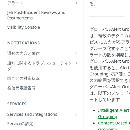
Incidentの編集
アラート
る。
インシデントの再割当て
Alerts Table
Jeli Post-Incident Reviews and
（Reassign）
Postmortems
インシデントの再開（Reopen）
Visibility Console
グローバルAlert Gro
Incident Priority
は、複数のテクニカ
ビス にまたがるア
NOTIFICATIONS
Incident Roles
グループ化すること
通知の内容と動作
Incident Tasks
ラートの数を削減し
Push Notifications
グローバルAlert Gro
通知に関するトラブルシューティン
Incident Types
を使用すると、Alert
グ
Email Notifications
インシデントのCustom Field
Grouping で評価
想定される通知の動作
国ごとの対応状況
電話通知
スの範囲を選択でき
インシデントが作成されない理由
プッシュ通知のトラブルシューティ
Phone Notification Disclosures
グローバルAlert Gro
発信元電話番号
SMS Notifications
Conference Bridge
ング
は、以下のメソッド
SMS Notification Disclosures
WhatsApp Notifications
ートしています：
Add Responders
メール通知のトラブルシューティン
SERVICES
WhatsApp Notification
グ
Responderへの再通知（Renotify）
Intelligent Alert
Disclosures
Services and Integrations
電話通知のトラブルシューティング
Grouping
Dynamic Notifications
Service Directory
Content-Based A
Serviceの設定
SMS通知のトラブルシューティング
Stakeholderとのコミュニケーション
Grouping