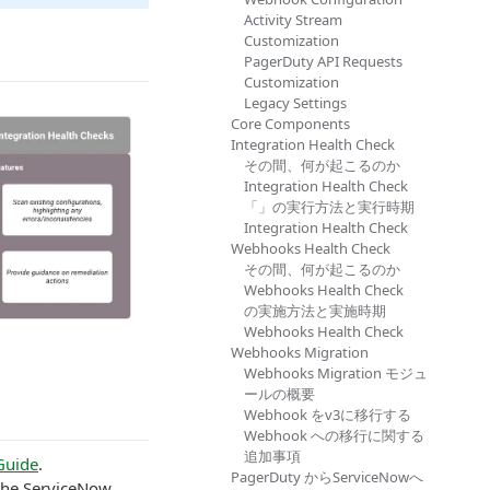
Activity Stream
Customization
PagerDuty API Requests
Customization
Legacy Settings
Core Components
Integration Health Check
その間、何が起こるのか
Integration Health Check
「」の実行方法と実行時期
Integration Health Check
Webhooks Health Check
その間、何が起こるのか
Webhooks Health Check
の実施方法と実施時期
Webhooks Health Check
Webhooks Migration
Webhooks Migration モジュ
ールの概要
Webhook をv3に移行する
Webhook への移行に関する
追加事項
Guide
.
PagerDuty からServiceNowへ
 the ServiceNow