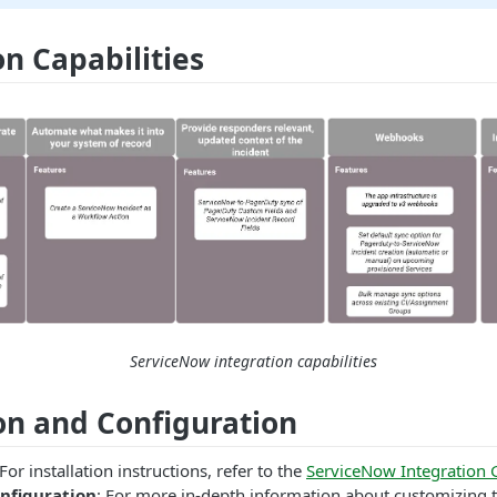
on Capabilities
ServiceNow integration capabilities
ion and Configuration
 For installation instructions, refer to the
ServiceNow Integration 
nfiguration
: For more in-depth information about customizing