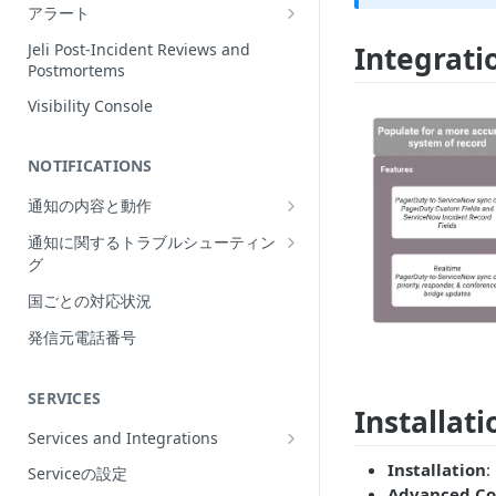
Incidentの編集
アラート
インシデントの再割当て
Alerts Table
Integrati
Jeli Post-Incident Reviews and
（Reassign）
Postmortems
インシデントの再開（Reopen）
Visibility Console
Incident Priority
NOTIFICATIONS
Incident Roles
通知の内容と動作
Incident Tasks
Push Notifications
通知に関するトラブルシューティン
Incident Types
グ
Email Notifications
インシデントのCustom Field
想定される通知の動作
国ごとの対応状況
電話通知
インシデントが作成されない理由
プッシュ通知のトラブルシューティ
Phone Notification Disclosures
発信元電話番号
SMS Notifications
Conference Bridge
ング
SMS Notification Disclosures
WhatsApp Notifications
Add Responders
メール通知のトラブルシューティン
SERVICES
WhatsApp Notification
グ
Installat
Responderへの再通知（Renotify）
Disclosures
Services and Integrations
電話通知のトラブルシューティング
Dynamic Notifications
Service Directory
Installation
:
Serviceの設定
SMS通知のトラブルシューティング
Stakeholderとのコミュニケーション
Advanced Co