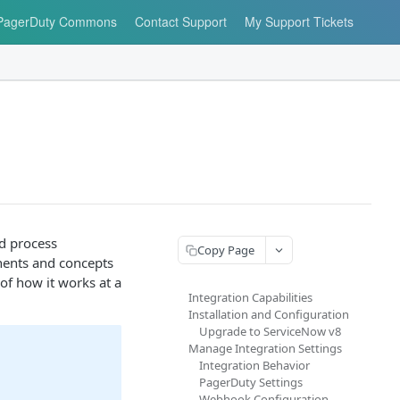
PagerDuty Commons
Contact Support
My Support Tickets
d process
Copy Page
onents and concepts
of how it works at a
Integration Capabilities
Installation and Configuration
Upgrade to ServiceNow v8
Manage Integration Settings
Integration Behavior
PagerDuty Settings
Webhook Configuration