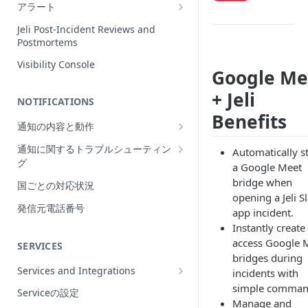
Incidentの編集
アラート
インシデントの再割当て
Alerts Table
Jeli Post-Incident Reviews and
（Reassign）
Postmortems
インシデントの再開（Reopen）
Visibility Console
Google Me
Incident Priority
+ Jeli
NOTIFICATIONS
Incident Roles
Benefits
通知の内容と動作
Incident Tasks
Push Notifications
通知に関するトラブルシューティン
Incident Types
Automatically st
グ
Email Notifications
a Google Meet
インシデントのCustom Field
想定される通知の動作
bridge when
国ごとの対応状況
電話通知
インシデントが作成されない理由
opening a Jeli S
プッシュ通知のトラブルシューティ
Phone Notification Disclosures
発信元電話番号
SMS Notifications
app incident.
Conference Bridge
ング
SMS Notification Disclosures
Instantly create
WhatsApp Notifications
Add Responders
メール通知のトラブルシューティン
access Google 
SERVICES
WhatsApp Notification
グ
bridges during
Responderへの再通知（Renotify）
Disclosures
Services and Integrations
incidents with
電話通知のトラブルシューティング
Dynamic Notifications
Service Directory
simple comman
Serviceの設定
SMS通知のトラブルシューティング
Manage and
Stakeholderとのコミュニケーション