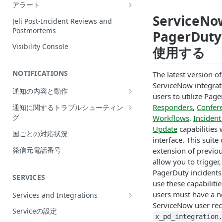
Incidentの編集
アラート
ServiceN
インシデントの再割当て
Alerts Table
Jeli Post-Incident Reviews and
（Reassign）
Postmortems
PagerD
インシデントの再開（Reopen）
Visibility Console
使用する
Incident Priority
NOTIFICATIONS
The latest version o
Incident Roles
ServiceNow integrat
通知の内容と動作
Incident Tasks
users to utilize Pag
Push Notifications
Responders
,
Confer
通知に関するトラブルシューティン
Incident Types
グ
Workflows
,
Incident
Email Notifications
インシデントのCustom Field
Update
capabilities
想定される通知の動作
国ごとの対応状況
電話通知
interface. This suite 
インシデントが作成されない理由
プッシュ通知のトラブルシューティ
Phone Notification Disclosures
発信元電話番号
extension of previo
SMS Notifications
Conference Bridge
ング
allow you to trigger
SMS Notification Disclosures
WhatsApp Notifications
Add Responders
PagerDuty incidents
メール通知のトラブルシューティン
SERVICES
WhatsApp Notification
グ
use these capabiliti
Responderへの再通知（Renotify）
Disclosures
users must have a n
Services and Integrations
電話通知のトラブルシューティング
Dynamic Notifications
ServiceNow user rec
Service Directory
Serviceの設定
SMS通知のトラブルシューティング
x_pd_integration
Stakeholderとのコミュニケーション