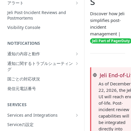
s
Incidentの編集
アラート
インシデントの再割当て
Alerts Table
Jeli Post-Incident Reviews and
Discover how Jeli
（Reassign）
Postmortems
simplifies post-
インシデントの再開（Reopen）
incident
Visibility Console
management |
Incident Priority
Jeli Part of PagerDuty
NOTIFICATIONS
Incident Roles
通知の内容と動作
Incident Tasks
Push Notifications
通知に関するトラブルシューティン
Incident Types
グ
Email Notifications
インシデントのCustom Field
Jeli End-of-Li
🛑
想定される通知の動作
国ごとの対応状況
電話通知
インシデントが作成されない理由
As of December
プッシュ通知のトラブルシューティ
Phone Notification Disclosures
発信元電話番号
SMS Notifications
22, 2026, the Jel
Conference Bridge
ング
SMS Notification Disclosures
UI will reach en
WhatsApp Notifications
Add Responders
メール通知のトラブルシューティン
of-life. Post-
SERVICES
WhatsApp Notification
グ
incident review
Responderへの再通知（Renotify）
Disclosures
Services and Integrations
capabilities will
電話通知のトラブルシューティング
Dynamic Notifications
Service Directory
be integrated
Serviceの設定
SMS通知のトラブルシューティング
directly into
Stakeholderとのコミュニケーション