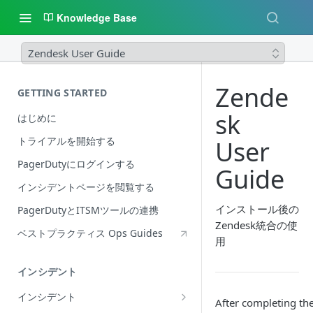
Knowledge Base
Zendesk User Guide
Zende
GETTING STARTED
sk
はじめに
トライアルを開始する
User
PagerDutyにログインする
Guide
インシデントページを閲覧する
インストール後の
PagerDutyとITSMツールの連携
Zendesk統合の使
ベストプラクティス Ops Guides
用
インシデント
インシデント
After completing th