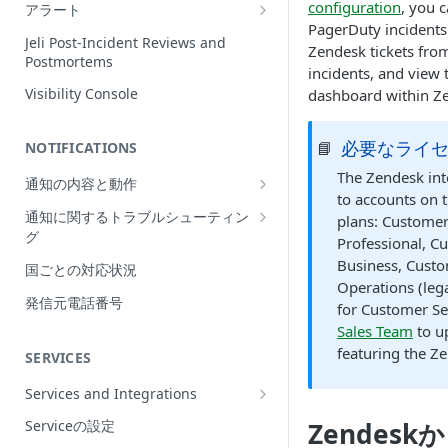
Incidentの編集
configuration
, you 
アラート
PagerDuty incidents
インシデントの再割当て
Alerts Table
Jeli Post-Incident Reviews and
Zendesk tickets fro
（Reassign）
Postmortems
incidents, and view 
インシデントの再開（Reopen）
Visibility Console
dashboard within Z
Incident Priority
必要なライ
📘
NOTIFICATIONS
Incident Roles
The Zendesk inte
通知の内容と動作
Incident Tasks
to accounts on t
Push Notifications
通知に関するトラブルシューティン
Incident Types
plans: Customer
グ
Email Notifications
Professional, C
インシデントのCustom Field
想定される通知の動作
Business, Custo
国ごとの対応状況
電話通知
インシデントが作成されない理由
Operations (leg
プッシュ通知のトラブルシューティ
Phone Notification Disclosures
発信元電話番号
SMS Notifications
for Customer Se
Conference Bridge
ング
SMS Notification Disclosures
Sales Team
to u
WhatsApp Notifications
Add Responders
メール通知のトラブルシューティン
featuring the Ze
SERVICES
WhatsApp Notification
グ
Responderへの再通知（Renotify）
Disclosures
Services and Integrations
電話通知のトラブルシューティング
Dynamic Notifications
Service Directory
Zendesk
Serviceの設定
SMS通知のトラブルシューティング
Stakeholderとのコミュニケーション