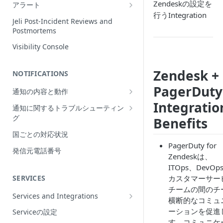
Incidentの編集
Zendeskの設定を
アラート
行うIntegration
インシデントの再割当て
Alerts Table
Jeli Post-Incident Reviews and
（Reassign）
Postmortems
インシデントの再開（Reopen）
Visibility Console
Incident Priority
Zendesk +
NOTIFICATIONS
Incident Roles
PagerDuty
通知の内容と動作
Incident Tasks
Integratio
Push Notifications
通知に関するトラブルシューティン
Incident Types
グ
Benefits
Email Notifications
インシデントのCustom Field
想定される通知の動作
国ごとの対応状況
電話通知
インシデントが作成されない理由
PagerDuty for
プッシュ通知のトラブルシューティ
Phone Notification Disclosures
発信元電話番号
SMS Notifications
Zendeskは、
Conference Bridge
ング
SMS Notification Disclosures
ITOps、DevOp
WhatsApp Notifications
Add Responders
メール通知のトラブルシューティン
カスタマーサー
SERVICES
WhatsApp Notification
グ
Responderへの再通知（Renotify）
チームの間のチ
Disclosures
Services and Integrations
電話通知のトラブルシューティング
横断的なコミュ
Dynamic Notifications
Service Directory
ーションを促進
Serviceの設定
SMS通知のトラブルシューティング
Stakeholderとのコミュニケーション
す。コミュニケ