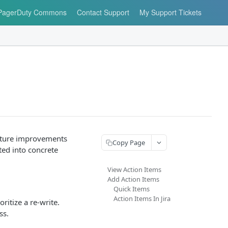
PagerDuty Commons
Contact Support
My Support Tickets
future improvements
Copy Page
ated into concrete
View Action Items
Add Action Items
Quick Items
Action Items In Jira
ritize a re-write.
ss.