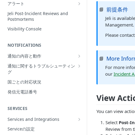
Incidentの編集
アラート
前提条件
📘
インシデントの再割当て
Alerts Table
Jeli Post-Incident Reviews and
（Reassign）
Jeli is availab
Postmortems
Management.
インシデントの再開（Reopen）
Visibility Console
Please contac
Incident Priority
NOTIFICATIONS
Incident Roles
通知の内容と動作
Incident Tasks
More Infor
📘
Push Notifications
通知に関するトラブルシューティン
Incident Types
For more info
グ
Email Notifications
our
Incident A
インシデントのCustom Field
想定される通知の動作
国ごとの対応状況
電話通知
インシデントが作成されない理由
プッシュ通知のトラブルシューティ
Phone Notification Disclosures
発信元電話番号
SMS Notifications
Conference Bridge
ング
View Acti
SMS Notification Disclosures
WhatsApp Notifications
Add Responders
メール通知のトラブルシューティン
SERVICES
WhatsApp Notification
You can view actio
グ
Responderへの再通知（Renotify）
Disclosures
Services and Integrations
電話通知のトラブルシューティング
Select
Post-I
Dynamic Notifications
Service Directory
Serviceの設定
Review from th
SMS通知のトラブルシューティング
Stakeholderとのコミュニケーション