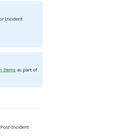
for Incident
n Items
as part of
 Post-Incident