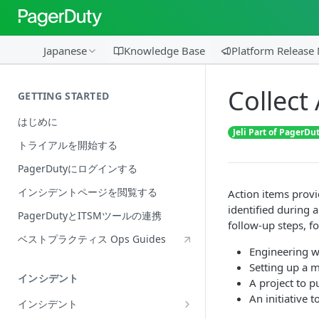
Japanese
Knowledge Base
Platform Release
Collect
GETTING STARTED
はじめに
Jeli Part of PagerDu
トライアルを開始する
PagerDutyにログインする
インシデントページを閲覧する
Action items prov
identified during a
PagerDutyとITSMツールの連携
follow-up steps, f
ベストプラクティス Ops Guides
Engineering w
Setting up a m
インシデント
A project to p
An initiative 
インシデント