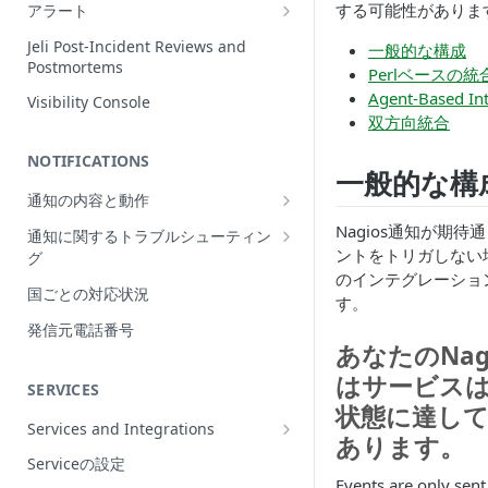
Incidentの編集
する可能性がありま
アラート
インシデントの再割当て
Alerts Table
Jeli Post-Incident Reviews and
一般的な構成
（Reassign）
Postmortems
Perlベースの統
インシデントの再開（Reopen）
Agent-Based In
Visibility Console
双方向統合
Incident Priority
NOTIFICATIONS
Incident Roles
一般的な構
通知の内容と動作
Incident Tasks
Push Notifications
Nagios通知が期待通
通知に関するトラブルシューティン
Incident Types
ントをトリガしない
グ
Email Notifications
インシデントのCustom Field
のインテグレーショ
想定される通知の動作
国ごとの対応状況
電話通知
す。
インシデントが作成されない理由
プッシュ通知のトラブルシューティ
Phone Notification Disclosures
発信元電話番号
SMS Notifications
Conference Bridge
ング
あなたのNag
SMS Notification Disclosures
WhatsApp Notifications
Add Responders
メール通知のトラブルシューティン
はサービスは
SERVICES
WhatsApp Notification
グ
状態に達し
Responderへの再通知（Renotify）
Disclosures
Services and Integrations
電話通知のトラブルシューティング
あります。
Dynamic Notifications
Service Directory
Serviceの設定
SMS通知のトラブルシューティング
Stakeholderとのコミュニケーション
Events are only sen