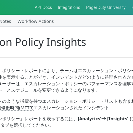
API Docs
Integrations
PagerDuty University
 Notes
Workflow Actions
ion Policy Insights
・ポリシー・レポートにより、チームはエスカレーション・ポリシ
性を表示することができ、インシデントがどのように処理されるか
ユーザーは、エスカレーション・ポリシーのパフォーマンスを理解
シーとスケジュールを変更できるようになります。
トのような指標を持つエスカレーション・ポリシー・リストも含ま
修復時間(MTTR)
エスカレーションされたインシデント
ンポリシー」レポートを表示するには、
[Analytics
]
[
Insights
]
] タブを選択してください。