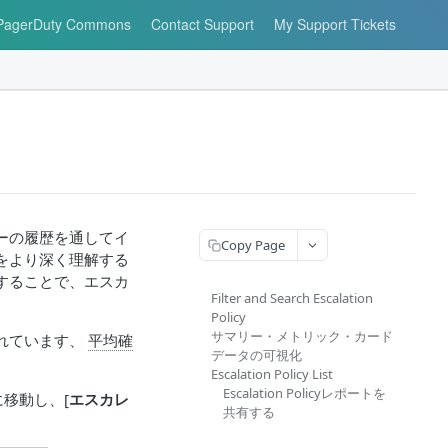
PagerDuty Commons
Contact Support
My Support Tickets
ーの履歴を通してイ
Copy Page
をより深く理解する
することで、エスカ
Filter and Search Escalation
Policy
サマリー・メトリック・カード
れています、
平均確
データの可視化
Escalation Policy List
Escalation Policyレポートを
 に移動し、[
エスカレ
共有する