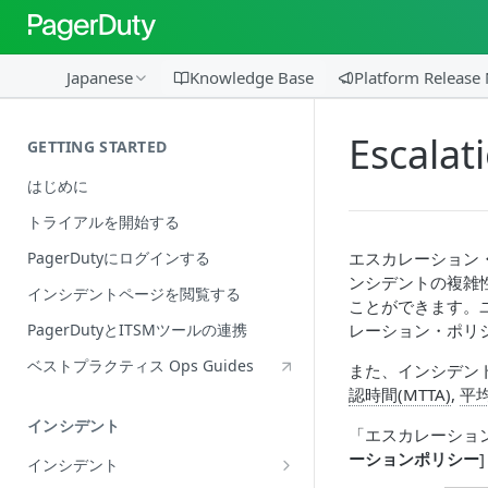
Japanese
Knowledge Base
Platform Release
Escalat
GETTING STARTED
はじめに
トライアルを開始する
PagerDutyにログインする
エスカレーション
ンシデントの複雑
インシデントページを閲覧する
ことができます。
PagerDutyとITSMツールの連携
レーション・ポリ
ベストプラクティス Ops Guides
また、インシデン
認時間(MTTA)
,
平均
インシデント
「エスカレーショ
ーションポリシー
インシデント