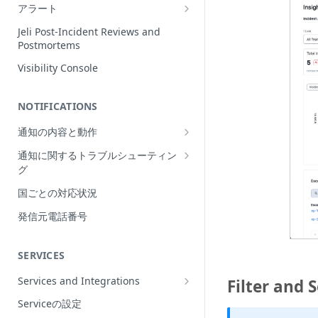
Incidentの編集
アラート
インシデントの再割当て
Alerts Table
Jeli Post-Incident Reviews and
（Reassign）
Postmortems
インシデントの再開（Reopen）
Visibility Console
Incident Priority
NOTIFICATIONS
Incident Roles
通知の内容と動作
Incident Tasks
Push Notifications
通知に関するトラブルシューティン
Incident Types
グ
Email Notifications
インシデントのCustom Field
想定される通知の動作
国ごとの対応状況
電話通知
インシデントが作成されない理由
プッシュ通知のトラブルシューティ
Phone Notification Disclosures
発信元電話番号
SMS Notifications
Conference Bridge
ング
SMS Notification Disclosures
WhatsApp Notifications
Add Responders
メール通知のトラブルシューティン
SERVICES
WhatsApp Notification
グ
Responderへの再通知（Renotify）
Disclosures
Services and Integrations
Filter and 
電話通知のトラブルシューティング
Dynamic Notifications
Service Directory
Serviceの設定
SMS通知のトラブルシューティング
Stakeholderとのコミュニケーション