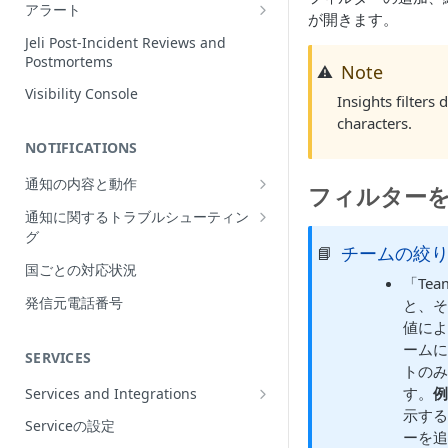
Incidentの編集
アラート
が開きます。
インシデントの再割当て
Alerts Table
Jeli Post-Incident Reviews and
（Reassign）
Postmortems
Note
⚠️
インシデントの再開（Reopen）
Visibility Console
Insights filters
Incident Priority
characters.
NOTIFICATIONS
Incident Roles
通知の内容と動作
Incident Tasks
フィルター
Push Notifications
通知に関するトラブルシューティン
Incident Types
グ
Email Notifications
インシデントのCustom Field
チームの絞
📘
想定される通知の動作
国ごとの対応状況
電話通知
インシデントが作成されない理由
「Te
プッシュ通知のトラブルシューティ
Phone Notification Disclosures
発信元電話番号
と、
SMS Notifications
Conference Bridge
ング
値に
SMS Notification Disclosures
WhatsApp Notifications
Add Responders
メール通知のトラブルシューティン
ーム
SERVICES
WhatsApp Notification
グ
トの
Responderへの再通知（Renotify）
Disclosures
す。
Services and Integrations
電話通知のトラブルシューティング
Dynamic Notifications
示する
Service Directory
Serviceの設定
SMS通知のトラブルシューティング
ーを追
Stakeholderとのコミュニケーション