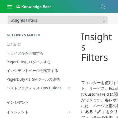
Knowledge Base
Insights Filters
Insight
GETTING STARTED
s
はじめに
トライアルを開始する
Filters
PagerDutyにログインする
インシデントページを閲覧する
PagerDutyとITSMツールの連携
フィルターを使用すると
ベストプラクティス Ops Guides
ト、サービス、Escala
びCustom Fiel
ができます。各レポ
インシデント
には、ページ上部の
にある「
」をクリ
インシデント
フィルターの追加、