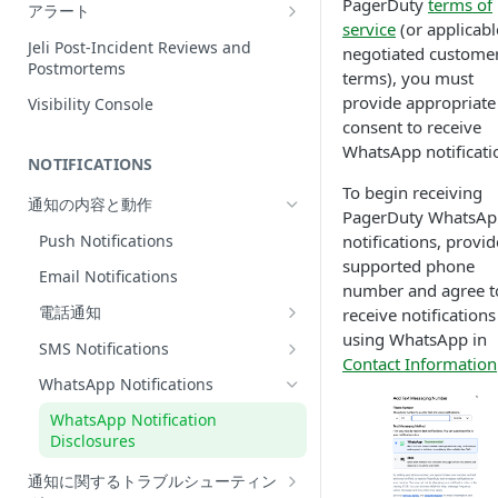
Incidentの編集
PagerDuty
terms of
アラート
service
(or applicabl
インシデントの再割当て
Alerts Table
Jeli Post-Incident Reviews and
negotiated custome
（Reassign）
Postmortems
terms), you must
インシデントの再開（Reopen）
provide appropriate
Visibility Console
consent to receive
Incident Priority
WhatsApp notificati
NOTIFICATIONS
Incident Roles
To begin receiving
通知の内容と動作
Incident Tasks
PagerDuty WhatsAp
Incident Types
Push Notifications
notifications, provid
supported phone
インシデントのCustom Field
Email Notifications
number and agree t
電話通知
インシデントが作成されない理由
receive notifications
using WhatsApp in
Phone Notification Disclosures
SMS Notifications
Conference Bridge
Contact Information
SMS Notification Disclosures
WhatsApp Notifications
Add Responders
WhatsApp Notification
Responderへの再通知（Renotify）
Disclosures
Dynamic Notifications
通知に関するトラブルシューティン
Stakeholderとのコミュニケーション