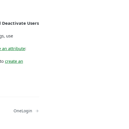
d
Deactivate Users
gs, use
e an attribute
:
 to
create an
OneLogin