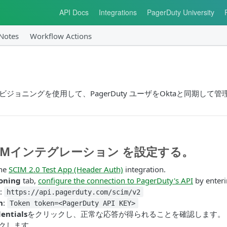
API Docs
Integrations
PagerDuty University
 Notes
Workflow Actions
ビジョニングを使用して、PagerDuty ユーザをOktaと同期して管
 SCIMインテグレーション を設定する。
the
SCIM 2.0 Test App (Header Auth)
integration.
ioning
tab,
configure the connection to PagerDuty's API
by enteri
:
https://api.pagerduty.com/scim/v2
n
:
Token token=<PagerDuty API KEY>
dentials
をクリックし、正常な応答が得られることを確認します。
クします。