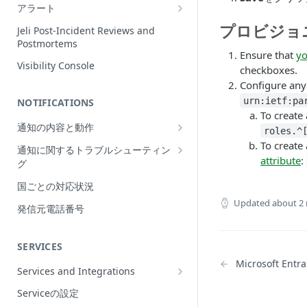
Incidentの編集
アラート
インシデントの再割当て
Alerts Table
プロビジョ
Jeli Post-Incident Reviews and
（Reassign）
Postmortems
Ensure that
yo
インシデントの再開（Reopen）
Visibility Console
checkboxes.
Incident Priority
Configure any
urn:ietf:pa
NOTIFICATIONS
Incident Roles
To create
通知の内容と動作
Incident Tasks
roles.^
Push Notifications
To create
通知に関するトラブルシューティン
Incident Types
attribute
:
グ
Email Notifications
インシデントのCustom Field
想定される通知の動作
国ごとの対応状況
電話通知
インシデントが作成されない理由
Updated
about 2
プッシュ通知のトラブルシューティ
Phone Notification Disclosures
発信元電話番号
SMS Notifications
Conference Bridge
ング
SMS Notification Disclosures
WhatsApp Notifications
Add Responders
メール通知のトラブルシューティン
SERVICES
WhatsApp Notification
グ
Responderへの再通知（Renotify）
Disclosures
Microsoft Entra
Services and Integrations
電話通知のトラブルシューティング
Dynamic Notifications
Service Directory
Serviceの設定
SMS通知のトラブルシューティング
Stakeholderとのコミュニケーション