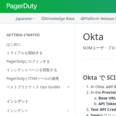
Japanese
Knowledge Base
Platform Release
Okta
GETTING STARTED
はじめに
SCIMユーザ・プロ
トライアルを開始する
PagerDutyにログインする
インシデントページを閲覧する
Okta で
PagerDutyとITSMツールの連携
In Okta, add 
ベストプラクティス Ops Guides
In the
Provis
Base URL
インシデント
API Toke
Test API Cre
インシデント
Save
をクリッ