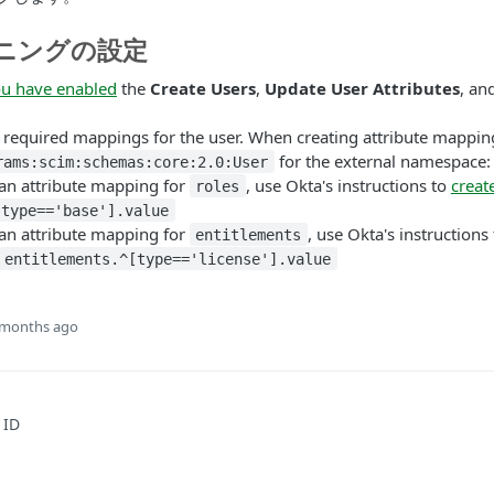
ニングの設定
u have enabled
the
Create Users
,
Update User Attributes
, an
 required mappings for the user. When creating attribute mappin
for the external namespace:
rams:scim:schemas:core:2.0:User
 an attribute mapping for
, use Okta's instructions to
creat
roles
[type=='base'].value
 an attribute mapping for
, use Okta's instructions
entitlements
entitlements.^[type=='license'].value
 months ago
 ID