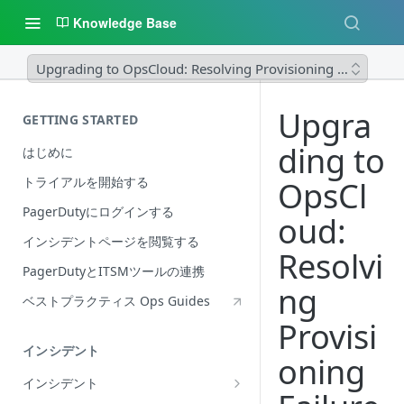
Knowledge Base
Upgrading to OpsCloud: Resolving Provisioning Failures
Upgra
GETTING STARTED
ding to
はじめに
トライアルを開始する
OpsCl
PagerDutyにログインする
oud:
インシデントページを閲覧する
Resolvi
PagerDutyとITSMツールの連携
ng
ベストプラクティス Ops Guides
Provisi
インシデント
oning
インシデント