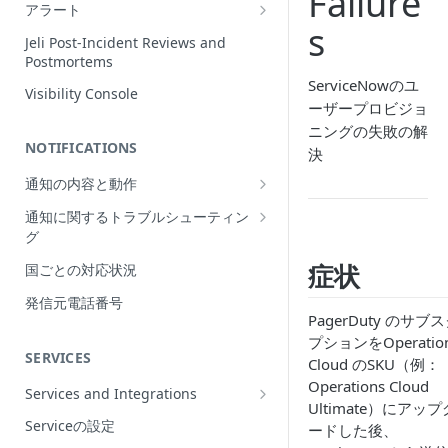
Failure
Incidentの編集
アラート
s
インシデントの再割当て
Alerts Table
Jeli Post-Incident Reviews and
（Reassign）
Postmortems
ServiceNowのユ
インシデントの再開（Reopen）
Visibility Console
ーザープロビジョ
Incident Priority
ニングの失敗の解
NOTIFICATIONS
Incident Roles
決
通知の内容と動作
Incident Tasks
Push Notifications
通知に関するトラブルシューティン
Incident Types
グ
Email Notifications
インシデントのCustom Field
想定される通知の動作
症状
国ごとの対応状況
電話通知
インシデントが作成されない理由
プッシュ通知のトラブルシューティ
Phone Notification Disclosures
発信元電話番号
SMS Notifications
Conference Bridge
ング
PagerDuty のサブ
SMS Notification Disclosures
WhatsApp Notifications
プションをOperatio
Add Responders
メール通知のトラブルシューティン
SERVICES
WhatsApp Notification
Cloud のSKU（例：
グ
Responderへの再通知（Renotify）
Disclosures
Operations Cloud
Services and Integrations
電話通知のトラブルシューティング
Ultimate）にアッ
Dynamic Notifications
Service Directory
Serviceの設定
ードした後、
SMS通知のトラブルシューティング
Stakeholderとのコミュニケーション