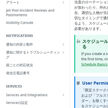
Incidentの編集
当直のローテーショ
アラート
が加わったり、外れ
インシデントの再割当て
Alerts Table
Jeli Post-Incident Reviews and
合、適切な人物が当
（Reassign）
Postmortems
切なタイミングで通
インシデントの再開（Reopen）
Visibility Console
るよう、スケジュー
必要があります。
Incident Priority
NOTIFICATIONS
Incident Roles
スケジュー
👍
通知の内容と動作
Incident Tasks
る
Push Notifications
通知に関するトラブルシューティン
Incident Types
If you create a 
グ
Email Notifications
the first time, vi
インシデントのCustom Field
想定される通知の動作
Schedule Basics
国ごとの対応状況
電話通知
インシデントが作成されない理由
プッシュ通知のトラブルシューティ
Phone Notification Disclosures
発信元電話番号
SMS Notifications
Conference Bridge
ング
SMS Notification Disclosures
WhatsApp Notifications
User Permis
📘
Add Responders
メール通知のトラブルシューティン
SERVICES
WhatsApp Notification
グ
「限定ステーク
Responderへの再通知（Renotify）
Disclosures
Services and Integrations
および「フルス
電話通知のトラブルシューティング
Dynamic Notifications
ダー」を除くす
Service Directory
Serviceの設定
SMS通知のトラブルシューティング
をスケジュール
Stakeholderとのコミュニケーション